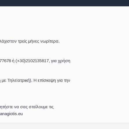
άχιστον τρείς μήνες νωρίτερα.
7678 ή (+30)2102135817, για χρήση
με Τηλεϊατρική). Η επίσκεψη για την
ητήστε να σας στείλουμε τις
anagiotis.eu