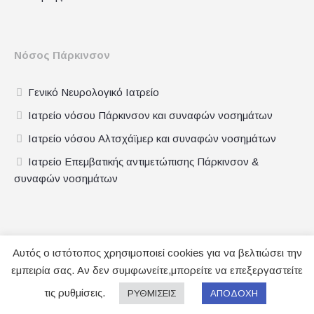
Νόσος Πάρκινσον
Γενικό Νευρολογικό Ιατρείο
Ιατρείο νόσου Πάρκινσον και συναφών νοσημάτων
Ιατρείο νόσου Αλτσχάϊμερ και συναφών νοσημάτων
Ιατρείο Επεμβατικής αντιμετώπισης Πάρκινσον &
συναφών νοσημάτων
Αυτός ο ιστότοπος χρησιμοποιεί cookies για να βελτιώσει την
εμπειρία σας. Αν δεν συμφωνείτε,μπορείτε να επεξεργαστείτε
τις ρυθμίσεις.
Zikos Panagiotis © 2022 / All Rights Reserved
ΡΥΘΜΙΣΕΙΣ
ΑΠΟΔΟΧΗ