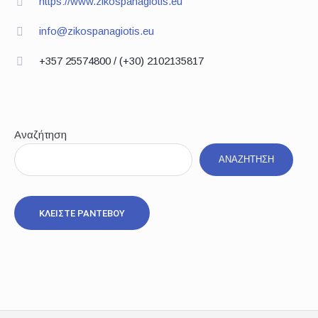
https://www.zikospanagiotis.eu
info@zikospanagiotis.eu
+357 25574800 / (+30) 2102135817
Αναζήτηση
ΑΝΑΖΉΤΗΣΗ
ΚΛΕΙΣΤΕ ΡΑΝΤΕΒΟΥ